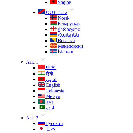
Shqipe
OUT EU 2
Norsk
Беларуская
ქართული
Հայերեն
Bosanski
Македонски
Íslensku
Ásia 1
中文
हिंदी
عربي
English
Indonesia
Melayu
বাংলা
اردو
Ásia 2
Русский
日本