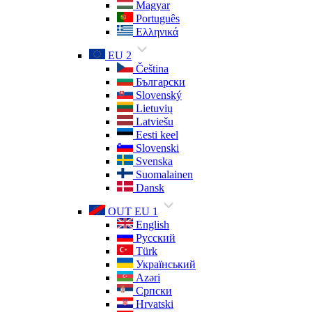
Magyar
Português
Ελληνικά
EU 2
Čeština
Български
Slovenský
Lietuvių
Latviešu
Eesti keel
Slovenski
Svenska
Suomalainen
Dansk
OUT EU 1
English
Русский
Türk
Український
Azəri
Српски
Hrvatski