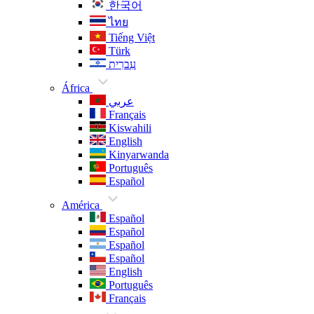
한국어
ไทย
Tiếng Việt
Türk
עִברִית
África
عربي
Français
Kiswahili
English
Kinyarwanda
Português
Español
América
Español
Español
Español
Español
English
Português
Français