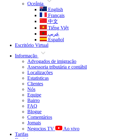
Oceânia
English
Français
中文
Tiếng Việt
عربي
Español
Escritório Virtual
Informação
Advogados de imigração
Assessoria tributária e contábil
Localizações
Estatisticas
Clientes
Nós
Equipe
Bairro
FAQ
Blogue
Comentários
Jornais
Negocios TV
Ao vivo
Tarifas