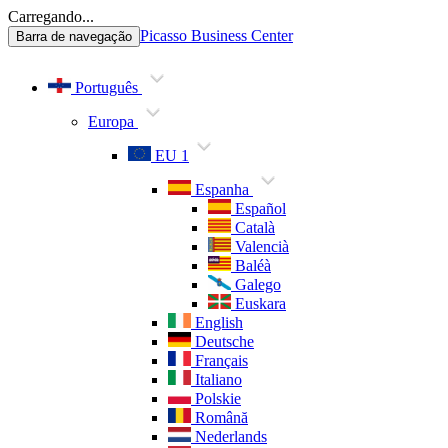
Carregando...
Picasso Business Center
Barra de navegação
Português
Europa
EU 1
Espanha
Español
Català
Valencià
Baléà
Galego
Euskara
English
Deutsche
Français
Italiano
Polskie
Română
Nederlands