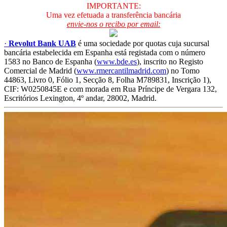
IMPORTANTE:
Uma vez efetuada a transferência bancária
envie-nos o recibo por email:
·
Revolut Bank UAB
é uma sociedade por quotas cuja sucursal
bancária estabelecida em Espanha está registada com o número
1583 no Banco de Espanha (
www.bde.es
), inscrito no Registo
Comercial de Madrid (
www.rmercantilmadrid.com
) no Tomo
44863, Livro 0, Fólio 1, Secção 8, Folha M789831, Inscrição 1),
CIF: W0250845E e com morada em Rua Príncipe de Vergara 132,
Escritórios Lexington, 4º andar, 28002, Madrid.