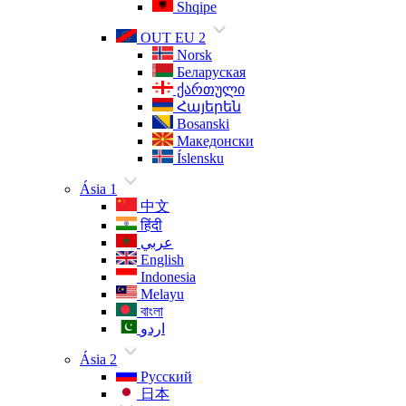
Shqipe
OUT EU 2
Norsk
Беларуская
ქართული
Հայերեն
Bosanski
Македонски
Íslensku
Ásia 1
中文
हिंदी
عربي
English
Indonesia
Melayu
বাংলা
اردو
Ásia 2
Русский
日本