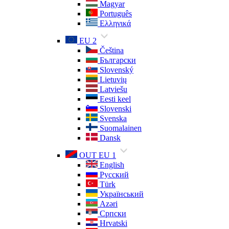
Magyar
Português
Ελληνικά
EU 2
Čeština
Български
Slovenský
Lietuvių
Latviešu
Eesti keel
Slovenski
Svenska
Suomalainen
Dansk
OUT EU 1
English
Русский
Türk
Український
Azəri
Српски
Hrvatski