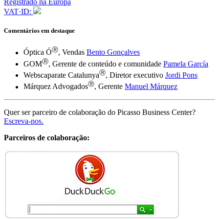
Registrado na Europa
VAT·ID:
Comentários em destaque
Ⓡ
Óptica Ó
, Vendas
Bento Gonçalves
Ⓡ
GOM
, Gerente de conteúdo e comunidade
Pamela García
Ⓡ
Webscaparate Catalunya
, Diretor executivo
Jordi Pons
Ⓡ
Márquez Advogados
, Gerente
Manuel Márquez
Quer ser parceiro de colaboração do Picasso Business Center?
Escreva-nos.
Parceiros de colaboração:
Ⓡ
Site traduzido pelo Google Translate
Tarifas
Básica
9€ / mês + iva