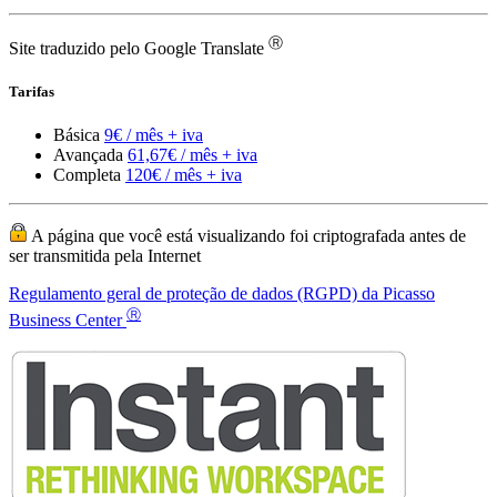
Avançada
61,67€ / mês + iva
Completa
120€ / mês + iva
A página que você está visualizando foi criptografada antes de
ser transmitida pela Internet
Regulamento geral de proteção de dados (RGPD) da Picasso
Ⓡ
Business Center
Picasso Business Center ® e o logotipo do Picasso Business Center
são marcas registradas da
Serviços de escritório virtual
Endereço comercial na Europa
Desenho web básico
Números de telefone europeus
Números de fax europeus
Envio de cartas da Europa
Domínios .ES ou .EU
Atendimento de chamadas