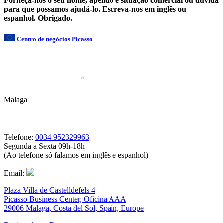
Forneça-nos o seu nome, apelido e situação comercial ou dúvida
para que possamos ajudá-lo. Escreva-nos em inglês ou
espanhol. Obrigado.
Centro de negócios Picasso
Malaga
Telefone:
0034 952329963
Segunda a Sexta 09h-18h
(Ao telefone só falamos em inglês e espanhol)
Email:
Plaza Villa de Castelldefels 4
Picasso Business Center, Oficina AAA
29006 Malaga, Costa del Sol, Spain, Europe