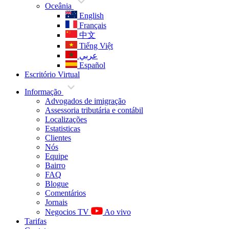
Oceânia
English
Français
中文
Tiếng Việt
عربي
Español
Escritório Virtual
Informação
Advogados de imigração
Assessoria tributária e contábil
Localizações
Estatisticas
Clientes
Nós
Equipe
Bairro
FAQ
Blogue
Comentários
Jornais
Negocios TV
Ao vivo
Tarifas