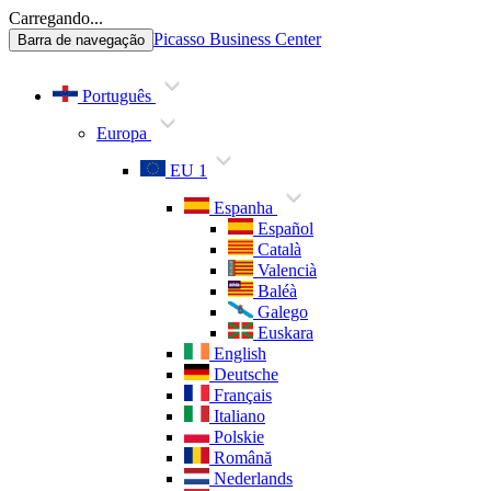
Carregando...
Picasso Business Center
Barra de navegação
Português
Europa
EU 1
Espanha
Español
Català
Valencià
Baléà
Galego
Euskara
English
Deutsche
Français
Italiano
Polskie
Română
Nederlands