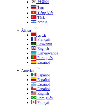
한국어
ไทย
Tiếng Việt
Türk
עִברִית
África
عربي
Français
Kiswahili
English
Kinyarwanda
Português
Español
América
Español
Español
Español
Español
English
Português
Français